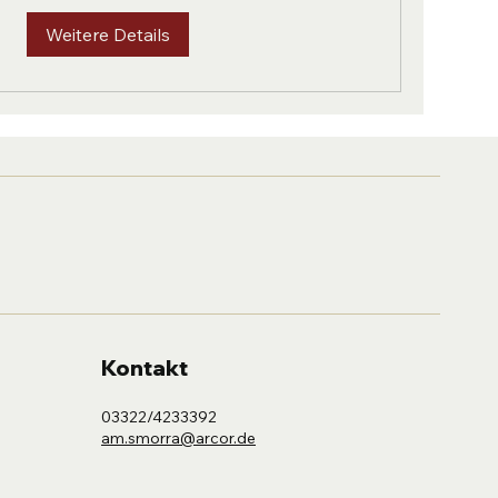
Weitere Details
Kontakt
03322/4233392
am.smorra@arcor.de