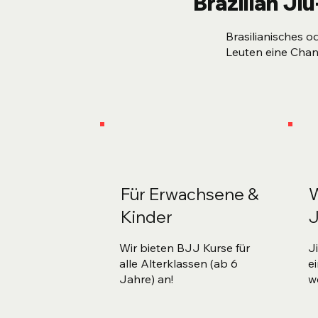
Brazilian Ji
Brasilianisches o
Leuten eine Chan
Für Erwachsene &
W
Kinder
J
Wir bieten BJJ Kurse für
J
alle Alterklassen (ab 6
e
Jahre) an!
w